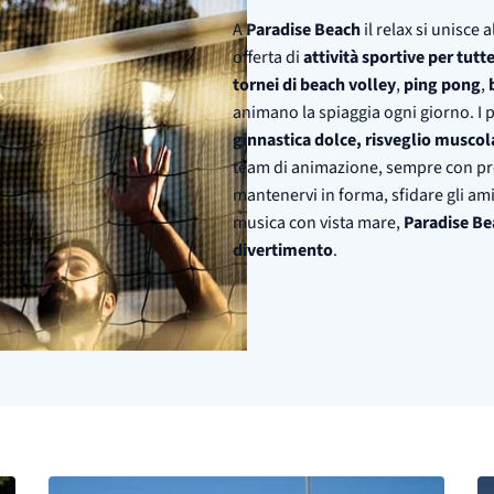
A
Paradise Beach
il relax si unisce
offerta di
attività sportive per tutte
tornei di beach volley
,
ping pong
,
animano la spiaggia ogni giorno. I
ginnastica dolce, risveglio musco
team di animazione, sempre con prof
mantenervi in forma, sfidare gli am
musica con vista mare,
Paradise Be
divertimento
.