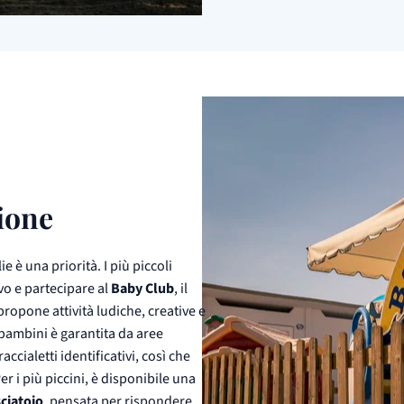
ione
e è una priorità. I più piccoli
vo e partecipare al
Baby Club
, il
ropone attività ludiche, creative e
i bambini è garantita da aree
accialetti identificativi, così che
er i più piccini, è disponibile una
sciatoio
, pensata per rispondere