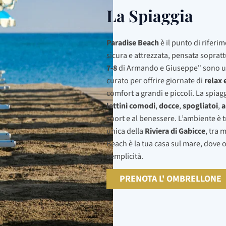
La Spiaggia
Paradise Beach
è il punto di riferi
sicura e attrezzata, pensata soprat
7-8
di Armando e Giuseppe" sono un'
curato per offrire giornate di
relax 
comfort a grandi e piccoli. La spia
lettini comodi
,
docce
,
spogliatoi
,
a
sport e al benessere. L’ambiente è 
unica della
Riviera di Gabicce
, tra 
Beach è la tua casa sul mare, dove og
semplicità.
PRENOTA L' OMBRELLONE